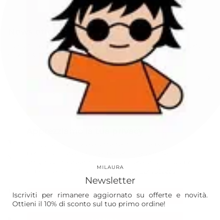
Newsletter
Iscriviti per rimanere sempre aggiornato su offerte e
novità. Ottieni il 10% di sconto sul tuo primo ordine!
ISCRIVITI
Questo sito è protetto da hCaptcha e applica le
Norme sulla privacy
e i
Termini di servizio
di hCaptcha.
Instagram
Facebook
Apprezziamo la tua privacy
Our World
Utilizziamo cookie e altre tecnologie per
personalizzare la tua esperienza, eseguire
Vision
attività di marketing e raccogliere analisi. Scopri
MILAURA
di più nella nostra
Politica sulla riservatezza.
Laura
Newsletter
The Store
Iscriviti per rimanere aggiornato su offerte e novità.
Accetta
Ottieni il 10% di sconto sul tuo primo ordine!
Shop