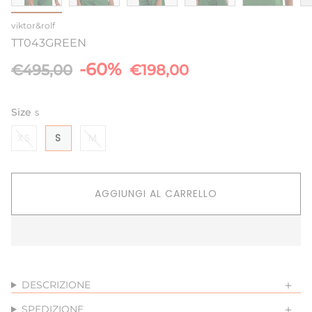
viktor&rolf
TT043GREEN
Prezzo
-60%
€495,00
€198,00
base
Size
S
XS
S
M
AGGIUNGI AL CARRELLO
DESCRIZIONE
SPEDIZIONE