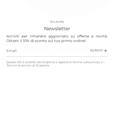
Apprezziamo la tua privacy
Our World
Utilizziamo cookie e altre tecnologie per
personalizzare la tua esperienza, eseguire
Vision
attività di marketing e raccogliere analisi. Scopri
MILAURA
di più nella nostra
Politica sulla riservatezza.
Laura
Newsletter
The Store
Iscriviti per rimanere aggiornato su offerte e novità.
Accetta
Ottieni il 10% di sconto sul tuo primo ordine!
Shop
Declina
ISCRIVITI
Gestisci le preferenze
Questo sito è protetto da hCaptcha e applica le
Norme sulla privacy
e i
Customer Service
Termini di servizio
di hCaptcha.
Legali
Lingua
Valuta
ITALIANO
EUR €
© MILAURA 2026
Connected with
Atelier