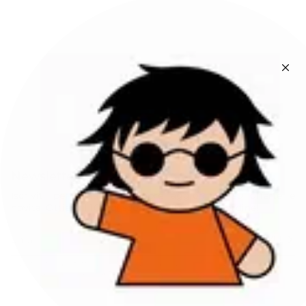
Newsletter
Iscriviti per rimanere sempre aggiornato su offerte e
novità. Ottieni il 10% di sconto sul tuo primo ordine!
ISCRIVITI
Questo sito è protetto da hCaptcha e applica le
Norme sulla privacy
e i
Termini di servizio
di hCaptcha.
Instagram
Facebook