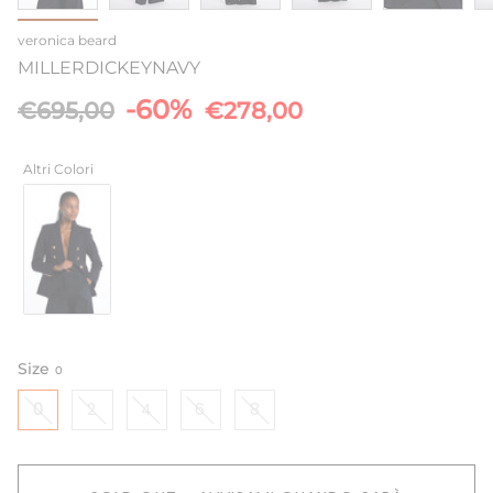
veronica beard
MILLERDICKEYNAVY
Prezzo
-60%
€695,00
€278,00
base
Altri Colori
Size
0
0
2
4
6
8