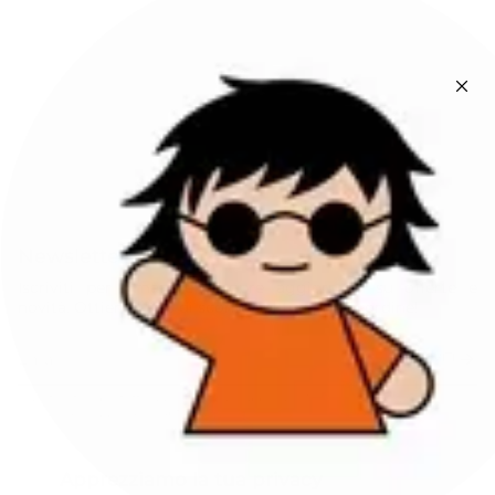
Newsletter
Iscriviti per rimanere sempre aggiornato su offerte e
novità. Ottieni il 10% di sconto sul tuo primo ordine!
ISCRIVITI
Questo sito è protetto da hCaptcha e applica le
Norme sulla privacy
e i
Termini di servizio
di hCaptcha.
Instagram
Facebook
Apprezziamo la tua privacy