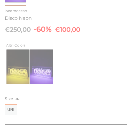
locomocean
Disco Neon
Prezzo
-60%
€250,00
€100,00
base
Altri Colori
Size
UNI
UNI