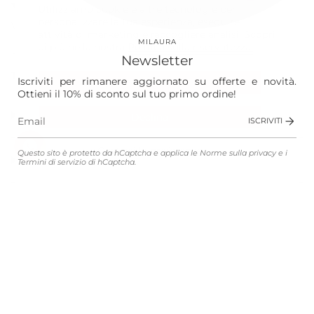
Our World
Utilizziamo cookie e altre tecnologie per
personalizzare la tua esperienza, eseguire
Vision
attività di marketing e raccogliere analisi. Scopri
MILAURA
di più nella nostra
Politica sulla riservatezza.
Laura
Newsletter
The Store
Iscriviti per rimanere aggiornato su offerte e novità.
Accetta
Ottieni il 10% di sconto sul tuo primo ordine!
Shop
Declina
ISCRIVITI
Gestisci le preferenze
Questo sito è protetto da hCaptcha e applica le
Norme sulla privacy
e i
Customer Service
Termini di servizio
di hCaptcha.
Legali
Lingua
Valuta
ITALIANO
EUR €
© MILAURA 2026
Connected with
Atelier