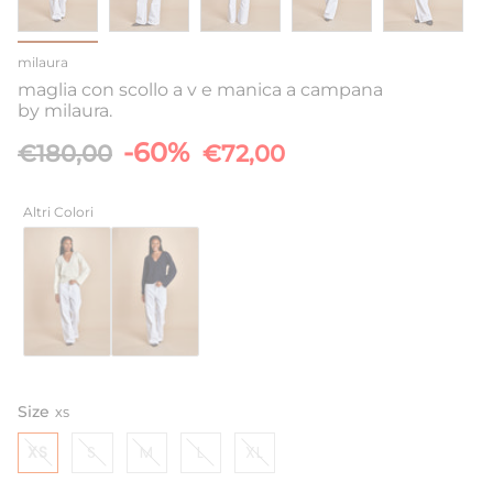
milaura
maglia con scollo a v e manica a campana
by milaura.
Prezzo
-60%
€180,00
€72,00
base
Altri Colori
Size
XS
XS
S
M
L
XL