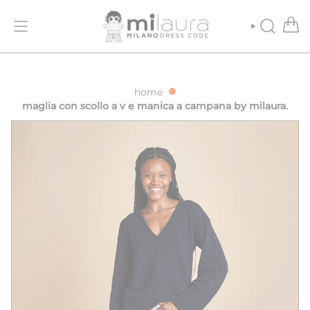
Vai
DIZIONE GRATUITA PER ORDINI SUPERIORI A 500€
SPEDIZIONE GR
al
contenuto
CERCA
home
maglia con scollo a v e manica a campana by milaura.