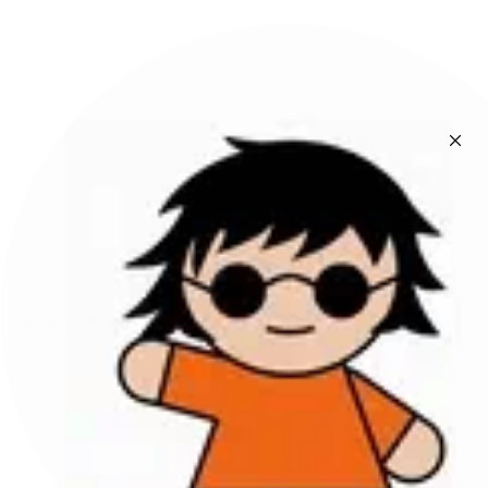
Newsletter
Iscriviti per rimanere sempre aggiornato su offerte e
novità. Ottieni il 10% di sconto sul tuo primo ordine!
ISCRIVITI
Questo sito è protetto da hCaptcha e applica le
Norme sulla privacy
e i
Termini di servizio
di hCaptcha.