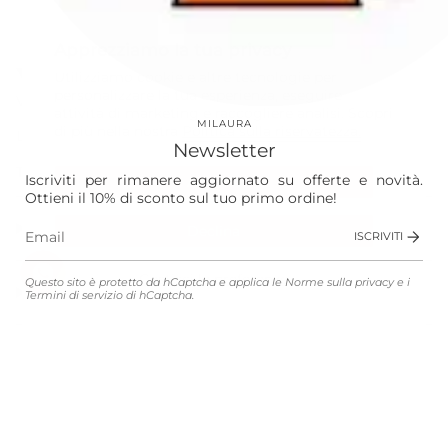
Instagram
Facebook
Apprezziamo la tua privacy
Our World
Utilizziamo cookie e altre tecnologie per
personalizzare la tua esperienza, eseguire
Vision
attività di marketing e raccogliere analisi. Scopri
MILAURA
di più nella nostra
Politica sulla riservatezza.
Laura
Newsletter
The Store
Iscriviti per rimanere aggiornato su offerte e novità.
Accetta
Ottieni il 10% di sconto sul tuo primo ordine!
Shop
Declina
ISCRIVITI
Gestisci le preferenze
Questo sito è protetto da hCaptcha e applica le
Norme sulla privacy
e i
Customer Service
Termini di servizio
di hCaptcha.
Legali
Lingua
Valuta
ITALIANO
EUR €