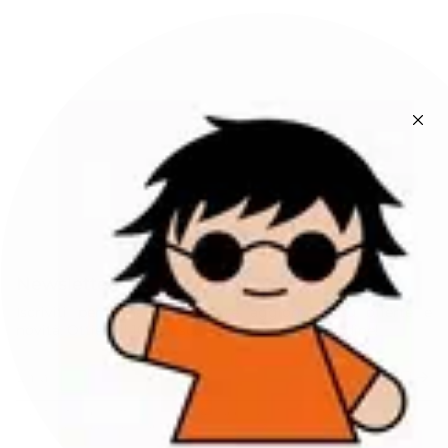
Newsletter
Iscriviti per rimanere sempre aggiornato su offerte e
novità. Ottieni il 10% di sconto sul tuo primo ordine!
ISCRIVITI
Questo sito è protetto da hCaptcha e applica le
Norme sulla privacy
e i
Termini di servizio
di hCaptcha.