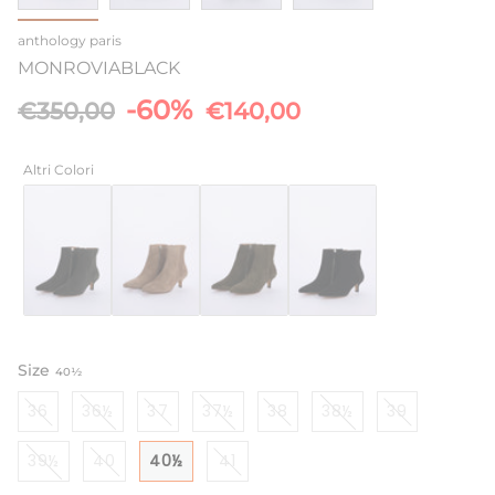
anthology paris
MONROVIABLACK
Prezzo
-60%
€350,00
€140,00
base
Altri Colori
Size
40½
36
36½
37
37½
38
38½
39
39½
40
40½
41