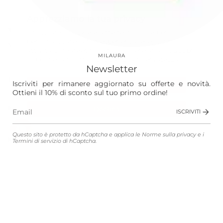
Instagram
Facebook
Apprezziamo la tua privacy
Our World
Utilizziamo cookie e altre tecnologie per
personalizzare la tua esperienza, eseguire
Vision
attività di marketing e raccogliere analisi. Scopri
MILAURA
di più nella nostra
Politica sulla riservatezza.
Laura
Newsletter
The Store
Iscriviti per rimanere aggiornato su offerte e novità.
Accetta
Ottieni il 10% di sconto sul tuo primo ordine!
Shop
Declina
ISCRIVITI
Gestisci le preferenze
Questo sito è protetto da hCaptcha e applica le
Norme sulla privacy
e i
Customer Service
Termini di servizio
di hCaptcha.
Legali
Lingua
Valuta
ITALIANO
EUR €