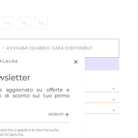
44
46
48
 - AVVISAMI QUANDO SARÀ DISPONIBILE
MILAURA
sletter
re aggiornato su offerte e
0% di sconto sul tuo primo
ISCRIVITI
aptcha e applica le
Norme sulla
di hCaptcha.