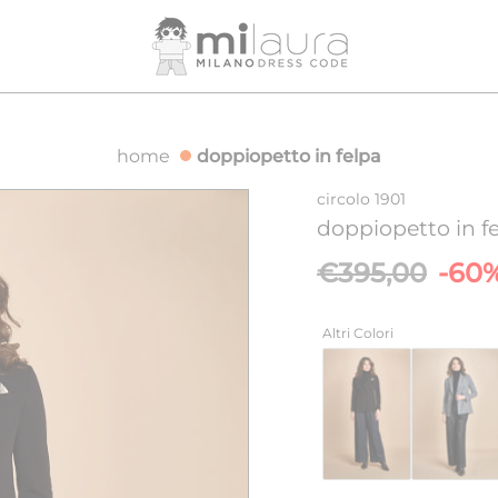
IONE GRATUITA PER ORDINI SUPERIORI A 500€
SPEDIZION
home
doppiopetto in felpa
circolo 1901
doppiopetto in f
Prezzo
€395,00
-60
base
Altri Colori