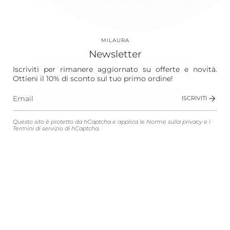
Apprezziamo la tua privacy
Our World
Utilizziamo cookie e altre tecnologie per
personalizzare la tua esperienza, eseguire
Vision
attività di marketing e raccogliere analisi. Scopri
MILAURA
di più nella nostra
Politica sulla riservatezza.
Laura
Newsletter
The Store
Iscriviti per rimanere aggiornato su offerte e novità.
Accetta
Ottieni il 10% di sconto sul tuo primo ordine!
Shop
Declina
ISCRIVITI
Gestisci le preferenze
Questo sito è protetto da hCaptcha e applica le
Norme sulla privacy
e i
Customer Service
Termini di servizio
di hCaptcha.
Legali
Lingua
Valuta
ITALIANO
EUR €
© MILAURA 2026
Connected with
Atelier