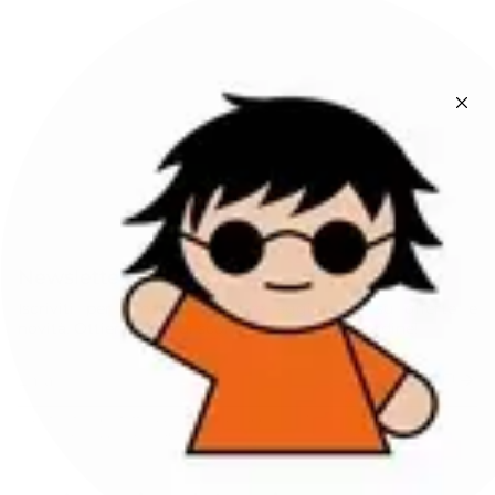
Newsletter
Iscriviti per rimanere sempre aggiornato su offerte e
novità. Ottieni il 10% di sconto sul tuo primo ordine!
ISCRIVITI
Questo sito è protetto da hCaptcha e applica le
Norme sulla privacy
e i
Termini di servizio
di hCaptcha.
Instagram
Facebook