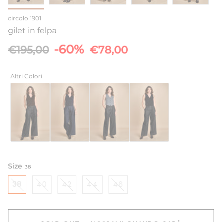
circolo 1901
gilet in felpa
Prezzo
-60%
€195,00
€78,00
base
Altri Colori
Size
38
38
40
42
44
46