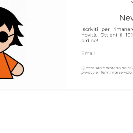
New
Iscriviti per rimane
novità. Ottieni il 1
ordine!
Questo sito è protetto da hC
privacy
e i
Termini di servizio