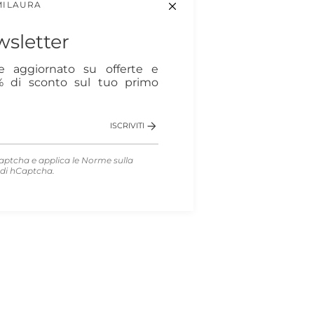
MILAURA
sletter
re aggiornato su offerte e
0% di sconto sul tuo primo
ISCRIVITI
aptcha e applica le
Norme sulla
di hCaptcha.