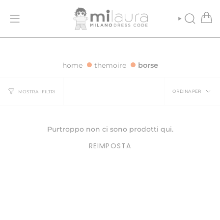
Vai
E GRATUITA PER ORDINI SUPERIORI A 500€
SPEDIZIONE GRATUITA
al
contenuto
CERCA
home
themoire
borse
Ordina
ORDINA PER
MOSTRA I FILTRI
per
Purtroppo non ci sono prodotti qui.
REIMPOSTA