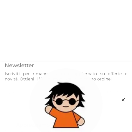
Newsletter
Iscriviti per rimanere sempre aggiornato su offerte e
novità. Ottieni il 10% di sconto sul tuo primo ordine!
ISCRIVITI
Questo sito è protetto da hCaptcha e applica le
Norme sulla privacy
e i
Termini di servizio
di hCaptcha.
Instagram
Facebook
Apprezziamo la tua privacy
Our World