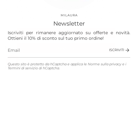
Utilizziamo cookie e altre tecnologie per
personalizzare la tua esperienza, eseguire
Vision
attività di marketing e raccogliere analisi. Scopri
MILAURA
di più nella nostra
Politica sulla riservatezza.
Laura
Newsletter
The Store
Iscriviti per rimanere aggiornato su offerte e novità.
Accetta
Ottieni il 10% di sconto sul tuo primo ordine!
Shop
Declina
ISCRIVITI
Gestisci le preferenze
Questo sito è protetto da hCaptcha e applica le
Norme sulla privacy
e i
Customer Service
Termini di servizio
di hCaptcha.
Legali
Lingua
Valuta
ITALIANO
EUR €
© MILAURA 2026
Connected with
Atelier