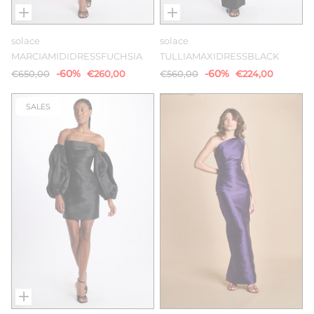
solace
solace
MARCIAMIDIDRESSFUCHSIA
TULLIAMAXIDRESSBLACK
-60%
-60%
€650,00
€260,00
€560,00
€224,00
SALES