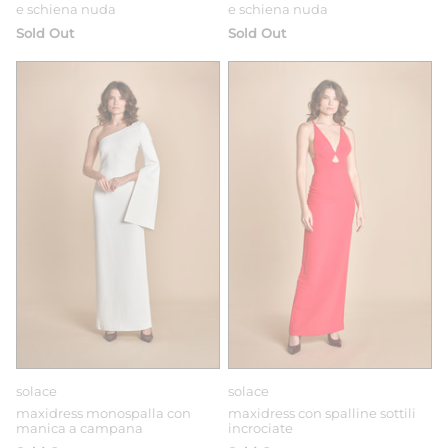
e schiena nuda
e schiena nuda
Sold Out
Sold Out
solace
solace
maxidress monospalla con
maxidress con spalline sottili
manica a campana
incrociate