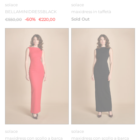
solace
solace
BELLAMINIDRESSBLACK
maxidress in taffetà
-60%
Sold Out
€550,00
€220,00
solace
solace
maxidress con scollo a barca
maxidress con scollo a barca