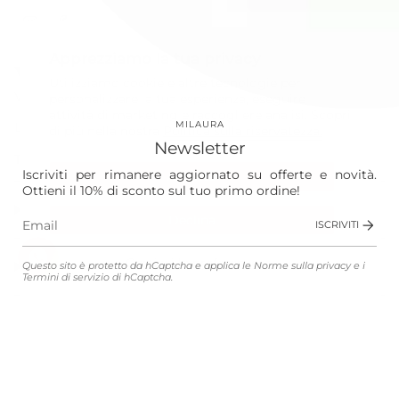
Instagram
Facebook
Apprezziamo la tua privacy
Our World
Utilizziamo cookie e altre tecnologie per
Vision
personalizzare la tua esperienza, eseguire
attività di marketing e raccogliere analisi. Scopri
MILAURA
Laura
di più nella nostra
Politica sulla riservatezza.
Newsletter
The Store
Iscriviti per rimanere aggiornato su offerte e novità.
Accetta
Ottieni il 10% di sconto sul tuo primo ordine!
Shop
Declina
ISCRIVITI
Gestisci le preferenze
Customer Service
Questo sito è protetto da hCaptcha e applica le
Norme sulla privacy
e i
Termini di servizio
di hCaptcha.
Legali
Lingua
Valuta
ITALIANO
EUR €