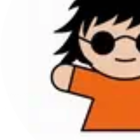
Newsletter
Iscriviti per rimanere sempre aggiornato su offerte e
novità. Ottieni il 10% di sconto sul tuo primo ordine!
ISCRIVITI
Questo sito è protetto da hCaptcha e applica le
Norme sulla privacy
e i
Termini di servizio
di hCaptcha.