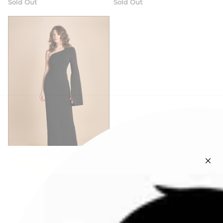
Sold Out
Sold Out
solace
maxidress monospalla con
manica a campana
Sold Out