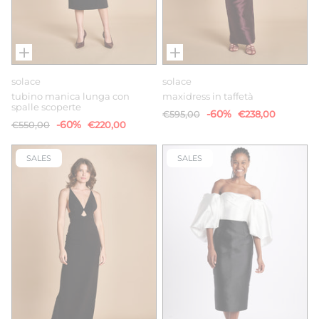
solace
solace
tubino manica lunga con
maxidress in taffetà
spalle scoperte
-60%
€595,00
€238,00
-60%
€550,00
€220,00
SALES
SALES