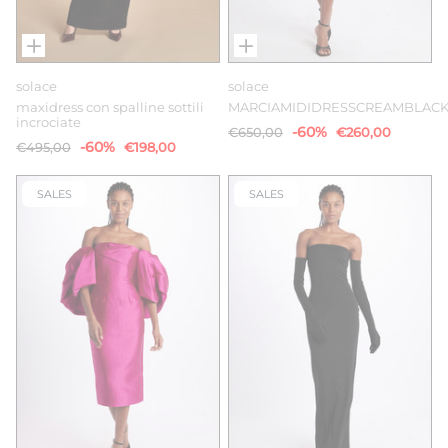
solace
solace
maxidress con spalline sottili
MARCIAMIDIDRESSCREAMBLAC
incrociate
-60%
€650,00
€260,00
-60%
€495,00
€198,00
SALES
SALES