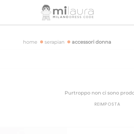
DIZIONE GRATUITA PER ORDINI SUPERIORI A 500€
SPEDI
home
serapian
accessori donna
Purtroppo non ci sono prodot
REIMPOSTA