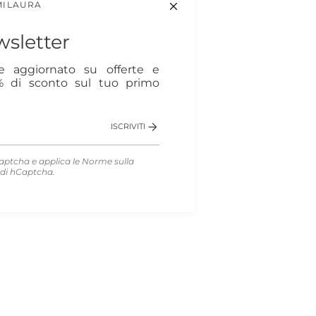
MILAURA
sletter
re aggiornato su offerte e
0% di sconto sul tuo primo
ISCRIVITI
aptcha e applica le
Norme sulla
di hCaptcha.