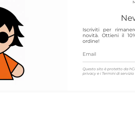
New
Iscriviti per rimane
novità. Ottieni il 1
ordine!
Questo sito è protetto da hC
privacy
e i
Termini di servizio