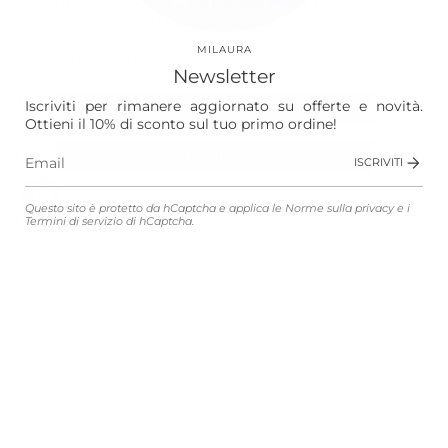
Utilizziamo cookie e altre tecnologie per
personalizzare la tua esperienza, eseguire
Vision
attività di marketing e raccogliere analisi. Scopri
MILAURA
di più nella nostra
Politica sulla riservatezza.
Laura
Newsletter
The Store
Iscriviti per rimanere aggiornato su offerte e novità.
Accetta
Ottieni il 10% di sconto sul tuo primo ordine!
Shop
Declina
ISCRIVITI
Gestisci le preferenze
Questo sito è protetto da hCaptcha e applica le
Norme sulla privacy
e i
Customer Service
Termini di servizio
di hCaptcha.
Legali
Lingua
Valuta
ITALIANO
EUR €
© MILAURA 2026
Connected with
Atelier