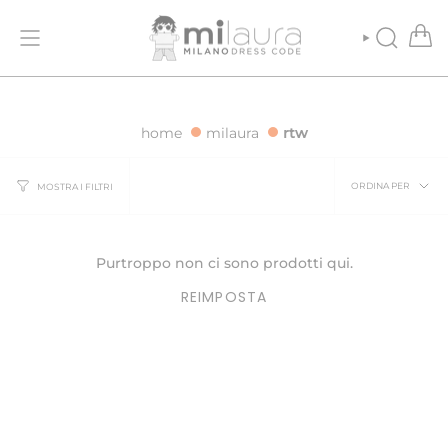
Vai
ONE GRATUITA PER ORDINI SUPERIORI A 500€
SPEDIZIONE GRATUI
al
contenuto
CERCA
home
milaura
rtw
Ordina
ORDINA PER
MOSTRA I FILTRI
per
Purtroppo non ci sono prodotti qui.
REIMPOSTA