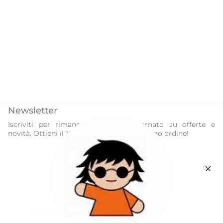
Newsletter
Iscriviti per rimanere sempre aggiornato su offerte e
novità. Ottieni il 10% di sconto sul tuo primo ordine!
ISCRIVITI
Questo sito è protetto da hCaptcha e applica le
Norme sulla privacy
e i
Termini di servizio
di hCaptcha.
Instagram
Facebook
Apprezziamo la tua privacy
Our World