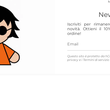
New
Iscriviti per rimane
novità. Ottieni il 1
ordine!
Questo sito è protetto da hC
privacy
e i
Termini di servizio