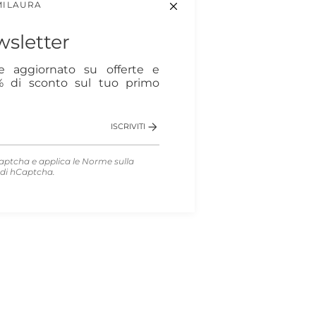
MILAURA
sletter
re aggiornato su offerte e
0% di sconto sul tuo primo
ISCRIVITI
aptcha e applica le
Norme sulla
di hCaptcha.