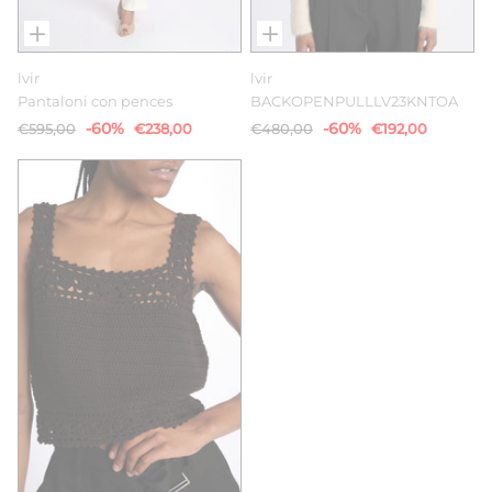
lvir
lvir
Pantaloni con pences
BACKOPENPULLLV23KNTOA
-60%
-60%
€595,00
€238,00
€480,00
€192,00