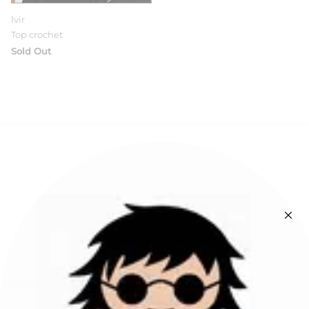
lvir
Top crochet
Sold Out
Newsletter
Iscriviti per rimanere sempre aggiornato su offerte e