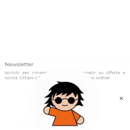
Newsletter
Iscriviti per rimanere sempre aggiornato su offerte e
novità. Ottieni il 10% di sconto sul tuo primo ordine!
ISCRIVITI
Questo sito è protetto da hCaptcha e applica le
Norme sulla privacy
e i
Termini di servizio
di hCaptcha.
Instagram
Facebook
Apprezziamo la tua privacy
Our World