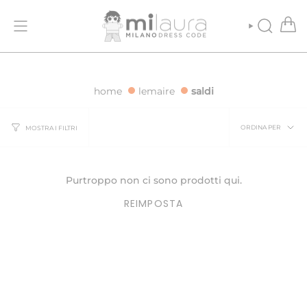
Vai
NE GRATUITA PER ORDINI SUPERIORI A 500€
SPEDIZIONE GRATUIT
al
contenuto
CERCA
home
lemaire
saldi
Ordina
ORDINA PER
MOSTRA I FILTRI
per
Purtroppo non ci sono prodotti qui.
REIMPOSTA