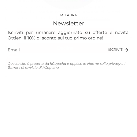
Utilizziamo cookie e altre tecnologie per
personalizzare la tua esperienza, eseguire
Vision
attività di marketing e raccogliere analisi. Scopri
MILAURA
di più nella nostra
Politica sulla riservatezza.
Laura
Newsletter
The Store
Iscriviti per rimanere aggiornato su offerte e novità.
Accetta
Ottieni il 10% di sconto sul tuo primo ordine!
Shop
Declina
ISCRIVITI
Gestisci le preferenze
Questo sito è protetto da hCaptcha e applica le
Norme sulla privacy
e i
Customer Service
Termini di servizio
di hCaptcha.
Legali
Lingua
Valuta
ITALIANO
EUR €
© MILAURA 2026
Connected with
Atelier