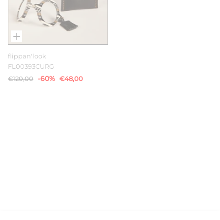
flippan'look
FL00393CURG
-60%
€120,00
€48,00