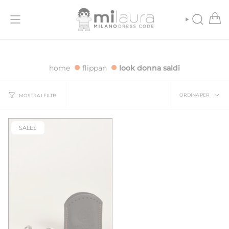
Vai
ONE GRATUITA PER ORDINI SUPERIORI A 500€
SPEDIZIONE GRATUI
al
contenuto
CERCA
home
flippan
look donna saldi
Ordina
ORDINA PER
MOSTRA I FILTRI
per
SALES