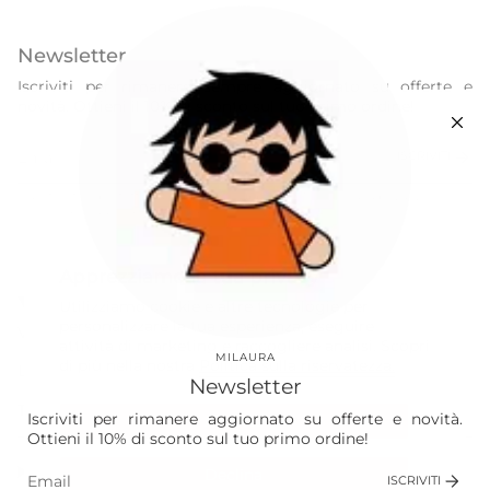
Newsletter
Iscriviti per rimanere sempre aggiornato su offerte e
novità. Ottieni il 10% di sconto sul tuo primo ordine!
ISCRIVITI
Questo sito è protetto da hCaptcha e applica le
Norme sulla privacy
e i
Termini di servizio
di hCaptcha.
Instagram
Facebook
Apprezziamo la tua privacy
Our World
Utilizziamo cookie e altre tecnologie per
personalizzare la tua esperienza, eseguire
Vision
attività di marketing e raccogliere analisi. Scopri
MILAURA
di più nella nostra
Politica sulla riservatezza.
Laura
Newsletter
The Store
Iscriviti per rimanere aggiornato su offerte e novità.
Accetta
Ottieni il 10% di sconto sul tuo primo ordine!
Shop
Declina
ISCRIVITI