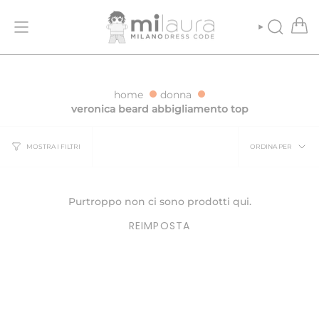
Vai
ONE GRATUITA PER ORDINI SUPERIORI A 500€
SPEDIZIONE GRATUI
al
contenuto
CERCA
home
donna
veronica beard abbigliamento top
Ordina
ORDINA PER
MOSTRA I FILTRI
per
Purtroppo non ci sono prodotti qui.
REIMPOSTA