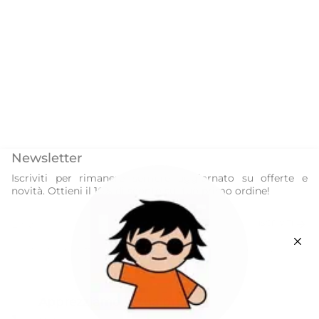
Newsletter
Iscriviti per rimanere sempre aggiornato su offerte e
novità. Ottieni il 10% di sconto sul tuo primo ordine!
ISCRIVITI
Questo sito è protetto da hCaptcha e applica le
Norme sulla privacy
e i
Termini di servizio
di hCaptcha.
Instagram
Facebook
Apprezziamo la tua privacy
Our World