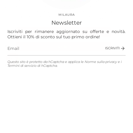
Utilizziamo cookie e altre tecnologie per
personalizzare la tua esperienza, eseguire
Vision
attività di marketing e raccogliere analisi. Scopri
MILAURA
di più nella nostra
Politica sulla riservatezza.
Laura
Newsletter
The Store
Iscriviti per rimanere aggiornato su offerte e novità.
Accetta
Ottieni il 10% di sconto sul tuo primo ordine!
Shop
Declina
ISCRIVITI
Gestisci le preferenze
Questo sito è protetto da hCaptcha e applica le
Norme sulla privacy
e i
Customer Service
Termini di servizio
di hCaptcha.
Legali
Lingua
Valuta
ITALIANO
EUR €
© MILAURA 2026
Connected with
Atelier