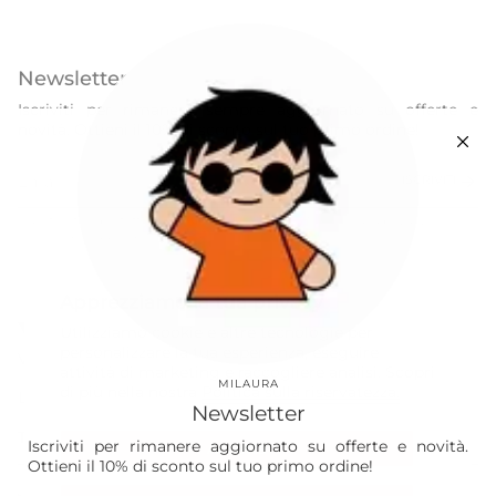
Newsletter
Iscriviti per rimanere sempre aggiornato su offerte e
novità. Ottieni il 10% di sconto sul tuo primo ordine!
ISCRIVITI
Questo sito è protetto da hCaptcha e applica le
Norme sulla privacy
e i
Termini di servizio
di hCaptcha.
Instagram
Facebook
Apprezziamo la tua privacy
Our World
Utilizziamo cookie e altre tecnologie per
personalizzare la tua esperienza, eseguire
Vision
attività di marketing e raccogliere analisi. Scopri
MILAURA
di più nella nostra
Politica sulla riservatezza.
Laura
Newsletter
The Store
Iscriviti per rimanere aggiornato su offerte e novità.
Accetta
Ottieni il 10% di sconto sul tuo primo ordine!