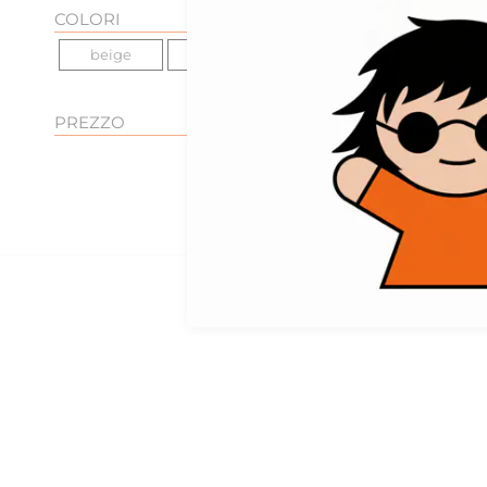
COLORI
beige
blu
PREZZO
0
2
veronica beard
Blazer EDISON do
con profilo
€795,00
-60%
€3