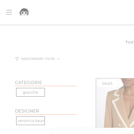
Vai
SPEDIZIONE GRATUITA PER ORDINI SUPERIORI A 500€
al
contenuto
Account
ho
NASCONDERE I FILTRI
CATEGORIE
SALES
giacche
DESIGNER
veronica beard