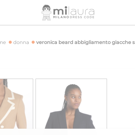
SPEDIZIONE GRATUITA PER ORDINI SUPERIORI A 500€
SPE
me
donna
veronica beard abbigliamento giacche s