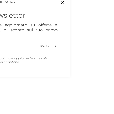
MILAURA
sletter
re aggiornato su offerte e
0% di sconto sul tuo primo
ISCRIVITI
aptcha e applica le
Norme sulla
di hCaptcha.