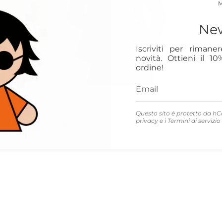
New
Iscriviti per rimane
novità. Ottieni il 1
ordine!
4
6
veronica beard
ppio petto
MILLERDICKEYNAVY
Questo sito è protetto da hC
privacy
e i
Termini di servizio
Sold Out
18,00