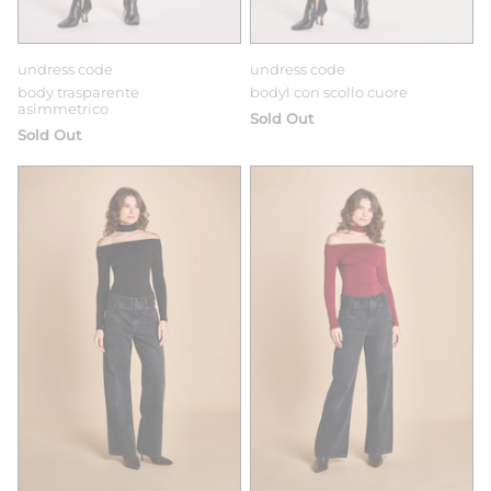
undress code
undress code
body trasparente
bodyl con scollo cuore
asimmetrico
Sold Out
Sold Out