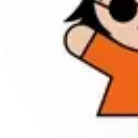
Newsletter
Iscriviti per rimanere sempre aggiornato su offerte e
novità. Ottieni il 10% di sconto sul tuo primo ordine!
ISCRIVITI
Questo sito è protetto da hCaptcha e applica le
Norme sulla privacy
e i
Termini di servizio
di hCaptcha.