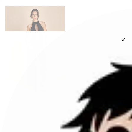
undress code
body senza maniche con
tulle centrale
Sold Out