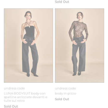
Sold Out
undress code
undress code
LUNA BODYSUIT body con
body in pizzo
spalline arricciate davanti e
Sold Out
tulle sul retro
Sold Out