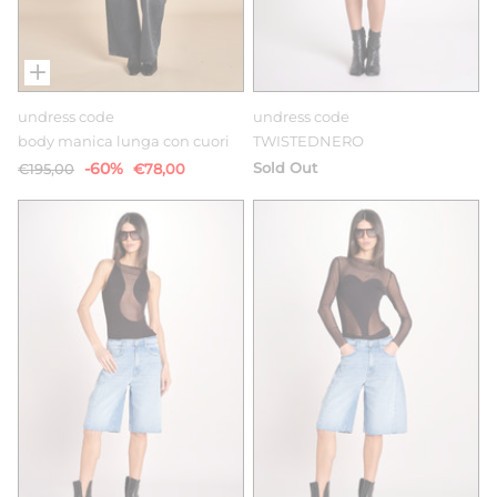
undress code
undress code
body manica lunga con cuori
TWISTEDNERO
-60%
Sold Out
€195,00
€78,00