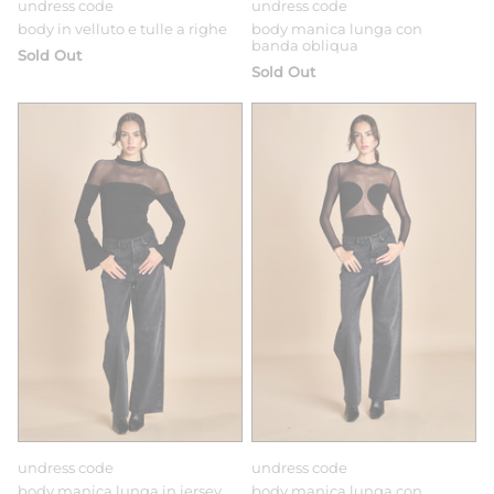
undress code
undress code
body in velluto e tulle a righe
body manica lunga con
banda obliqua
Sold Out
Sold Out
undress code
undress code
body manica lunga in jersey
body manica lunga con