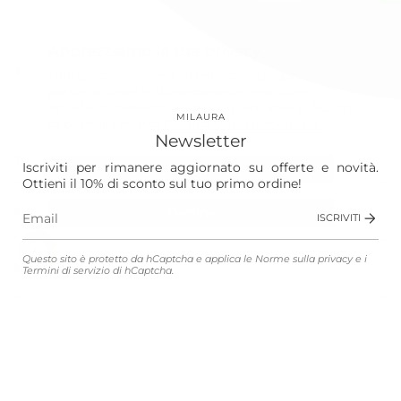
Instagram
Facebook
Apprezziamo la tua privacy
Our World
Utilizziamo cookie e altre tecnologie per
personalizzare la tua esperienza, eseguire
Vision
attività di marketing e raccogliere analisi. Scopri
MILAURA
di più nella nostra
Politica sulla riservatezza.
Laura
Newsletter
The Store
Iscriviti per rimanere aggiornato su offerte e novità.
Accetta
Ottieni il 10% di sconto sul tuo primo ordine!
Shop
Declina
ISCRIVITI
Gestisci le preferenze
Questo sito è protetto da hCaptcha e applica le
Norme sulla privacy
e i
Customer Service
Termini di servizio
di hCaptcha.
Legali
Lingua
Valuta
ITALIANO
EUR €