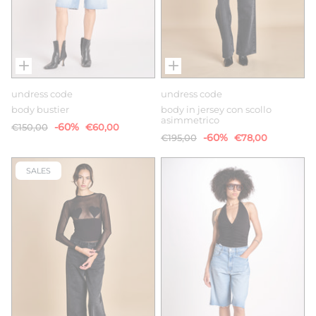
undress code
undress code
body bustier
body in jersey con scollo
asimmetrico
-60%
€150,00
€60,00
-60%
€195,00
€78,00
SALES