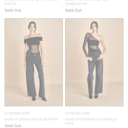
e tulle
trasparenze
Sold Out
Sold Out
undress code
undress code
body in jersey senza spalline
body monospalla in jersey e
tulle
Sold Out