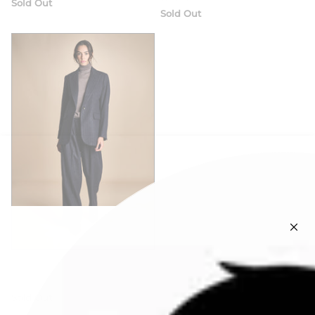
Sold Out
Sold Out
true avenue
monopetto gessato
Sold Out