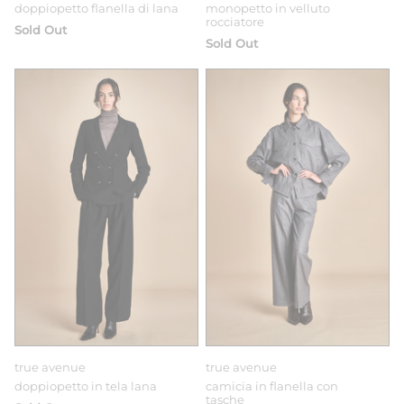
doppiopetto flanella di lana
monopetto in velluto
rocciatore
Sold Out
Sold Out
true avenue
true avenue
doppiopetto in tela lana
camicia in flanella con
tasche