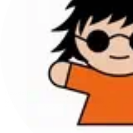
Newsletter
Iscriviti per rimanere sempre aggiornato su offerte e
novità. Ottieni il 10% di sconto sul tuo primo ordine!
ISCRIVITI
Questo sito è protetto da hCaptcha e applica le
Norme sulla privacy
e i