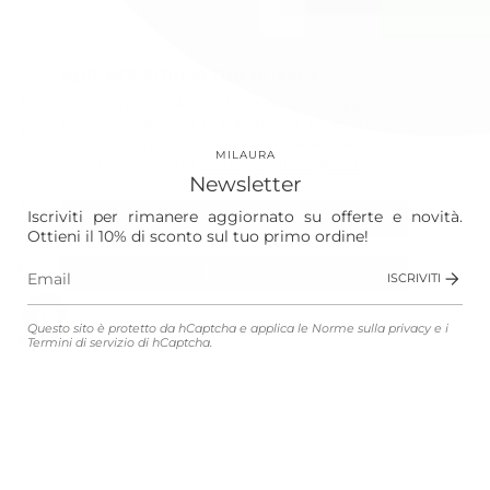
Termini di servizio
di hCaptcha.
Instagram
Facebook
Apprezziamo la tua privacy
Our World
Utilizziamo cookie e altre tecnologie per
personalizzare la tua esperienza, eseguire
Vision
attività di marketing e raccogliere analisi. Scopri
MILAURA
di più nella nostra
Politica sulla riservatezza.
Laura
Newsletter
The Store
Iscriviti per rimanere aggiornato su offerte e novità.
Accetta
Ottieni il 10% di sconto sul tuo primo ordine!
Shop
Declina
ISCRIVITI
Gestisci le preferenze
Questo sito è protetto da hCaptcha e applica le
Norme sulla privacy
e i
Customer Service
Termini di servizio
di hCaptcha.
Legali
Lingua
Valuta
ITALIANO
EUR €