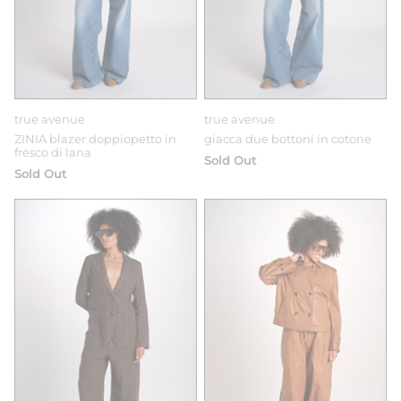
true avenue
true avenue
ZINIA blazer doppiopetto in
giacca due bottoni in cotone
fresco di lana
Sold Out
Sold Out