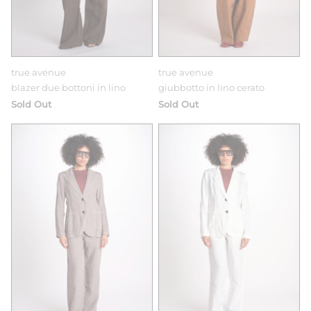
true avenue
true avenue
blazer due bottoni in lino
giubbotto in lino cerato
Sold Out
Sold Out