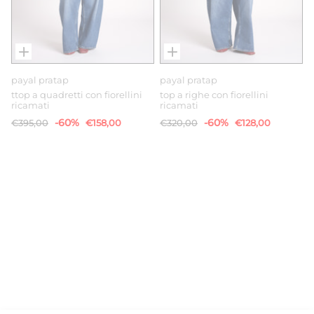
payal pratap
payal pratap
ttop a quadretti con fiorellini
top a righe con fiorellini
ricamati
ricamati
-60%
-60%
€395,00
€158,00
€320,00
€128,00