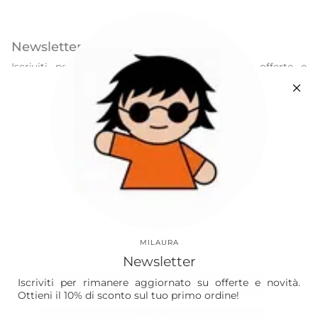
Newsletter
Iscriviti per rimanere sempre aggiornato su offerte e
novità. Ottieni il 10% di sconto sul tuo primo ordine!
ISCRIVITI
Questo sito è protetto da hCaptcha e applica le
Norme sulla privacy
e i
Termini di servizio
di hCaptcha.
Instagram
Facebook
Apprezziamo la tua privacy
Our World
Utilizziamo cookie e altre tecnologie per
personalizzare la tua esperienza, eseguire
Vision
attività di marketing e raccogliere analisi. Scopri
MILAURA
di più nella nostra
Politica sulla riservatezza.
Laura
Newsletter
The Store
Iscriviti per rimanere aggiornato su offerte e novità.
Accetta
Ottieni il 10% di sconto sul tuo primo ordine!
Shop