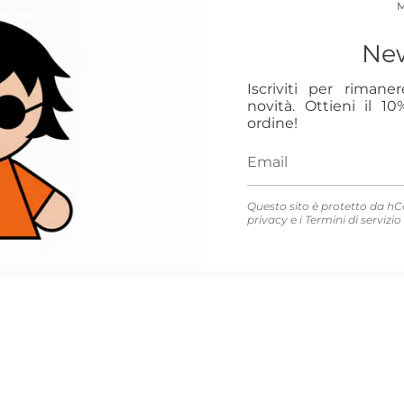
New
Iscriviti per rimane
novità. Ottieni il 1
ordine!
Questo sito è protetto da hC
privacy
e i
Termini di servizio