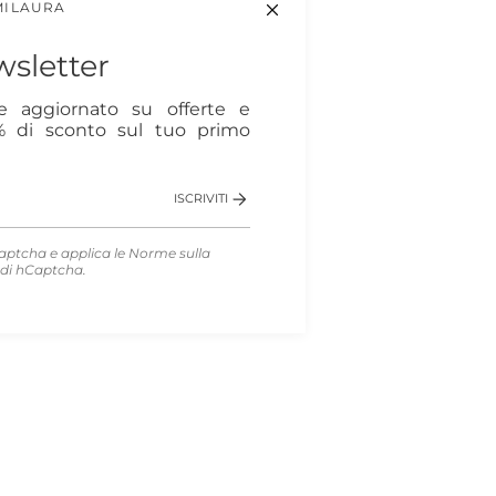
MILAURA
sletter
re aggiornato su offerte e
0% di sconto sul tuo primo
ISCRIVITI
aptcha e applica le
Norme sulla
di hCaptcha.