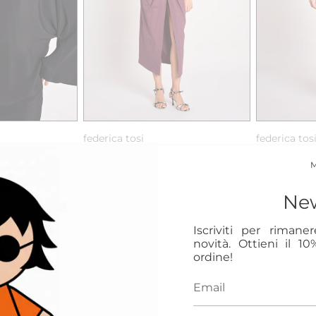
0
42
federica tosi
federica tos
lo
abito manica lunga con nodo
abito manic
Sold Out
Sold Out
98,00
New
Iscriviti per rimane
novità. Ottieni il 1
ordine!