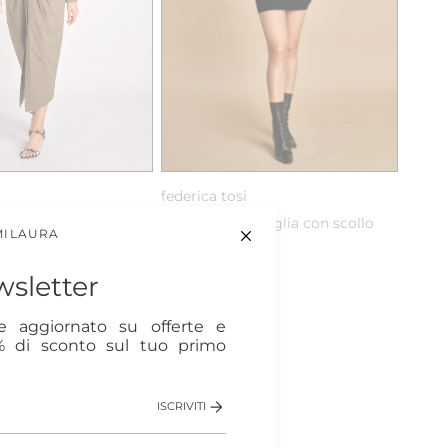
i
federica tosi
a lunga con nodo
miniabito in maglia con scollo
MILAURA
sulla spalla
Sold Out
sletter
re aggiornato su offerte e
0% di sconto sul tuo primo
ISCRIVITI