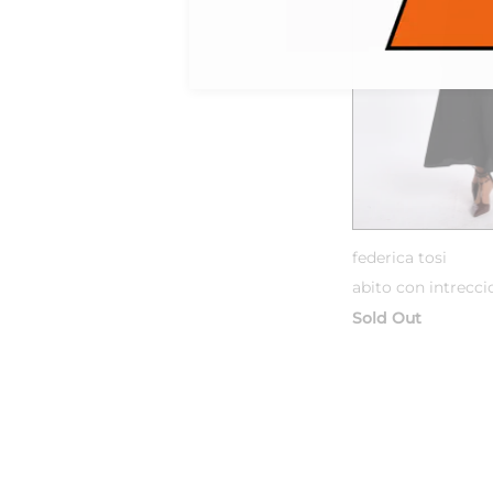
federica tosi
abito con intrecci
Sold Out