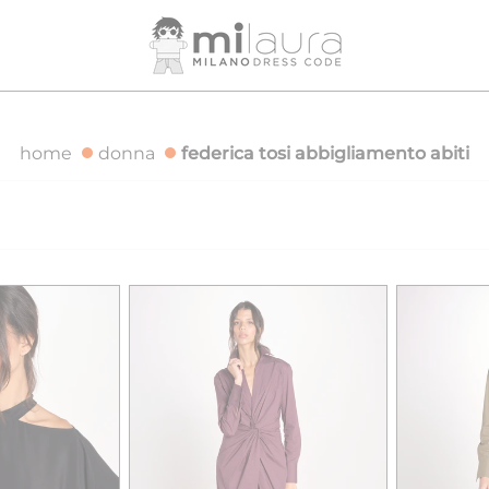
DIZIONE GRATUITA PER ORDINI SUPERIORI A 500€
SPEDIZ
home
donna
federica tosi abbigliamento abiti