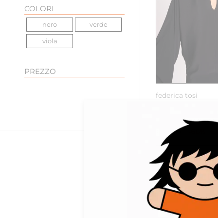
COLORI
nero
verde
viola
PREZZO
38
4
federica tosi
mini abito con col
intrecciato
€495,00
-60%
€1