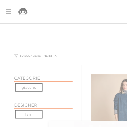
Vai
NE GRATUITA PER ORDINI SUPERIORI A 500€
SPEDIZIONE
al
contenuto
Account
NASCONDERE I FILTRI
CATEGORIE
giacche
DESIGNER
fam