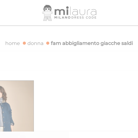
 GRATUITA PER ORDINI SUPERIORI A 500€
SPEDIZIONE GR
home
donna
fam abbigliamento giacche saldi