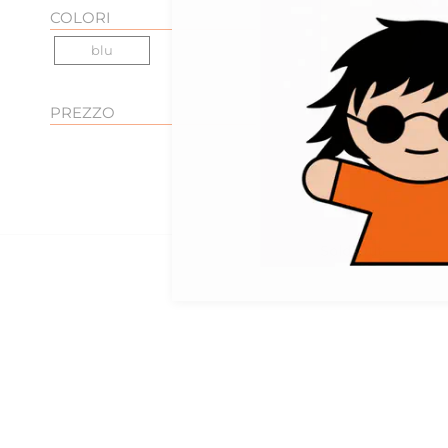
COLORI
blu
PREZZO
fam
giacca camicia d
Sold Out