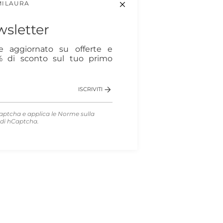
MILAURA
sletter
re aggiornato su offerte e
0% di sconto sul tuo primo
ISCRIVITI
aptcha e applica le
Norme sulla
di hCaptcha.