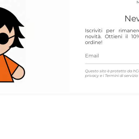
New
Iscriviti per rimane
novità. Ottieni il 1
ordine!
enim
Questo sito è protetto da hC
privacy
e i
Termini di servizio