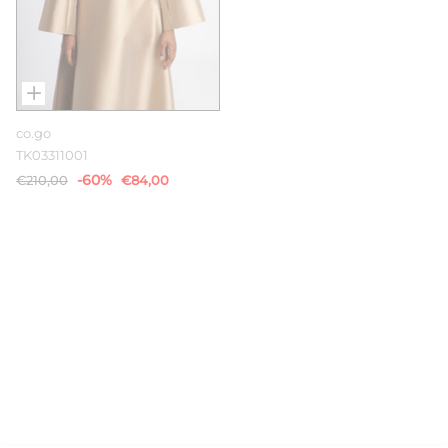
co.go
TK03311001
-60%
€210,00
€84,00