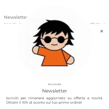
Newsletter
Iscriviti per rimanere sempre aggiornato su offerte e
novità. Ottieni il 10% di sconto sul tuo primo ordine!
ISCRIVITI
Questo sito è protetto da hCaptcha e applica le
Norme sulla privacy
e i
Termini di servizio
di hCaptcha.
Instagram
Facebook
Apprezziamo la tua privacy
Our World
Utilizziamo cookie e altre tecnologie per
personalizzare la tua esperienza, eseguire
Vision
attività di marketing e raccogliere analisi. Scopri
MILAURA
di più nella nostra
Politica sulla riservatezza.
Laura
Newsletter
The Store
Iscriviti per rimanere aggiornato su offerte e novità.
Accetta
Ottieni il 10% di sconto sul tuo primo ordine!