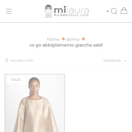
Vai
ONE GRATUITA PER ORDINI SUPERIORI A 500€
SPEDIZIONE GRATUIT
al
contenuto
CERCA
home
donna
co go abbigliamento giacche saldi
Ordina
ORDINA PER
MOSTRA I FILTRI
per
SALES