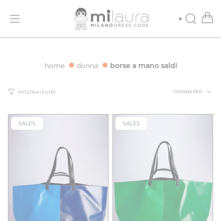
Vai
 GRATUITA PER ORDINI SUPERIORI A 500€
SPEDIZIONE GRATUITA P
al
contenuto
CERCA
home
donna
borse a mano saldi
Ordina
ORDINA PER
MOSTRA I FILTRI
per
SALES
SALES