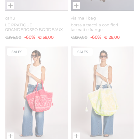
cahu
via mail bag
LE PRATIQUE
borsa a tracolla con fiori
GRANDEROSSO BORDEAUX
laserati e frange
-60%
-60%
€395,00
€158,00
€320,00
€128,00
SALES
SALES