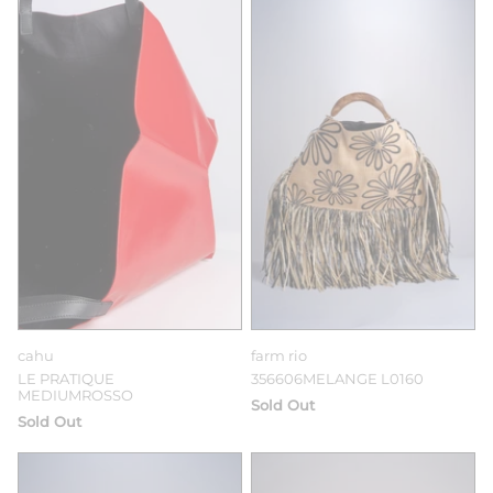
cahu
farm rio
LE PRATIQUE
356606MELANGE L0160
MEDIUMROSSO
Sold Out
Sold Out