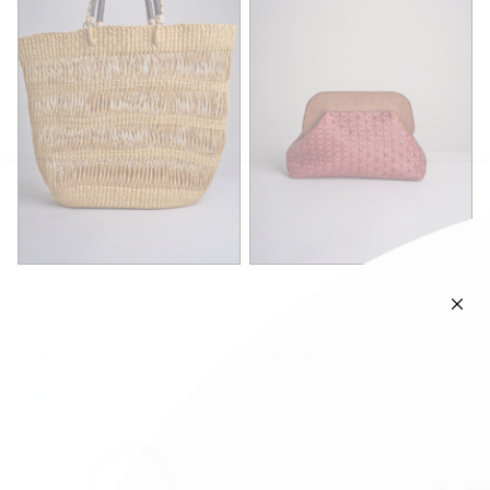
bagatelle france
via mail bag
PANIER MAMA
DALIA RATTAN102
04BG026NATURAL
BORDEAUX
Sold Out
Sold Out