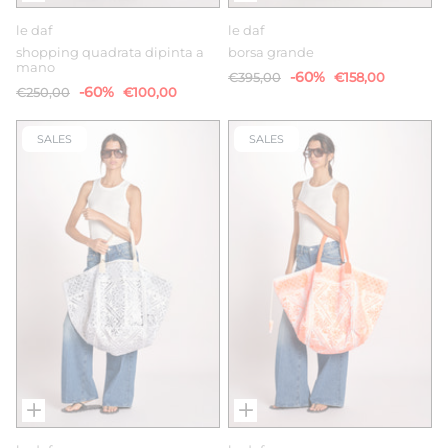
le daf
le daf
shopping quadrata dipinta a
borsa grande
mano
-60%
€395,00
€158,00
-60%
€250,00
€100,00
SALES
SALES