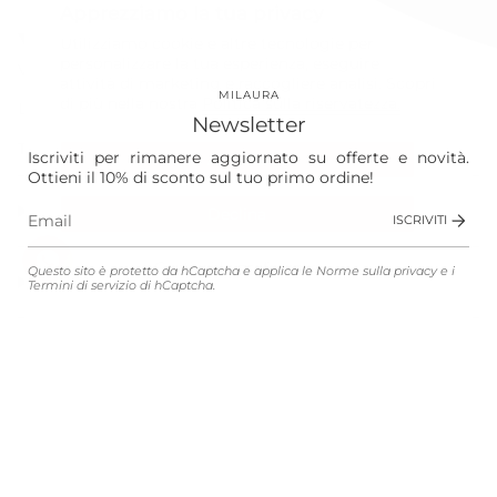
Apprezziamo la tua privacy
Our World
Utilizziamo cookie e altre tecnologie per
personalizzare la tua esperienza, eseguire
Vision
attività di marketing e raccogliere analisi. Scopri
MILAURA
di più nella nostra
Politica sulla riservatezza.
Laura
Newsletter
The Store
Iscriviti per rimanere aggiornato su offerte e novità.
Accetta
Ottieni il 10% di sconto sul tuo primo ordine!
Shop
Declina
ISCRIVITI
Gestisci le preferenze
Questo sito è protetto da hCaptcha e applica le
Norme sulla privacy
e i
Customer Service
Termini di servizio
di hCaptcha.
Legali
Lingua
Valuta
ITALIANO
EUR €
© MILAURA 2026
Connected with
Atelier