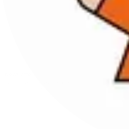
Newsletter
Iscriviti per rimanere sempre aggiornato su offerte e
novità. Ottieni il 10% di sconto sul tuo primo ordine!
ISCRIVITI
Questo sito è protetto da hCaptcha e applica le
Norme sulla privacy
e i
Termini di servizio
di hCaptcha.
Instagram
Facebook