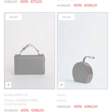
-60%
€180,00
€72,00
-60%
€495,00
€198,00
SALES
SALES
studio AMELIA
rocio
Clutch AUDREY MINI
cocco
CLUTCH pelle
-60%
€890,00
€356,00
-60%
€495,00
€198,00