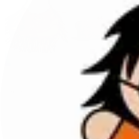
via mail bag
via mail bag
tracolla in camoscio con
clutch lunga in paglia
frange
Sold Out
Sold Out
1
2
3