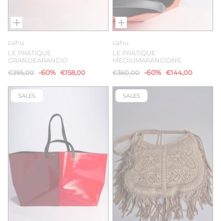
cahu
cahu
LE PRATIQUE
LE PRATIQUE
GRANDEARANCIO
MEDIUMARANCIONE
-60%
-60%
€395,00
€158,00
€360,00
€144,00
SALES
SALES