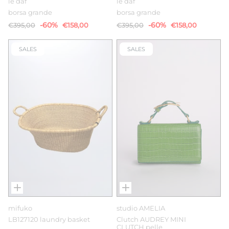
le daf
le daf
borsa grande
borsa grande
-60%
-60%
€395,00
€158,00
€395,00
€158,00
SALES
SALES
mifuko
studio AMELIA
LB127120 laundry basket
Clutch AUDREY MINI
CLUTCH pelle