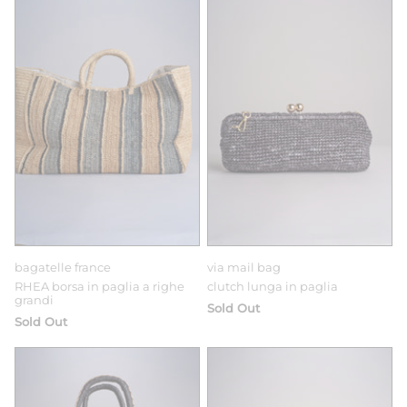
bagatelle france
via mail bag
RHEA borsa in paglia a righe
clutch lunga in paglia
grandi
Sold Out
Sold Out