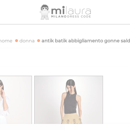
IZIONE GRATUITA PER ORDINI SUPERIORI A 500€
SPEDIZI
home
donna
antik batik abbigliamento gonne sald