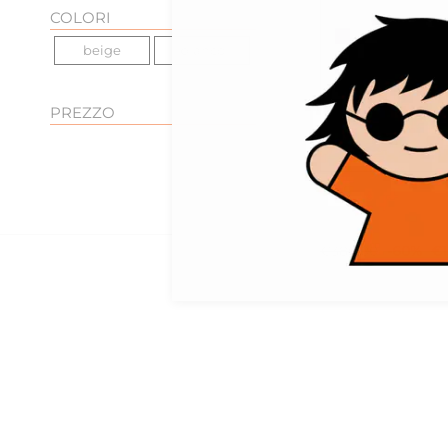
COLORI
beige
bianco
PREZZO
XS
S
antik batik
gonna lunga con 
€380,00
-60%
€1