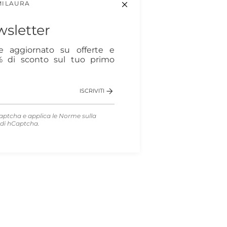
MILAURA
sletter
re aggiornato su offerte e
0% di sconto sul tuo primo
ISCRIVITI
aptcha e applica le
Norme sulla
di hCaptcha.