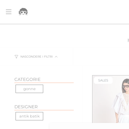
Vai
PEDIZIONE GRATUITA PER ORDINI SUPERIORI A 500€
SPED
al
contenuto
Account
NASCONDERE I FILTRI
CATEGORIE
SALES
gonne
DESIGNER
antik batik