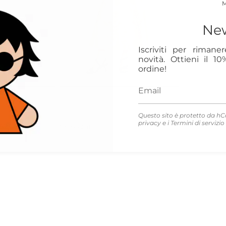
New
Iscriviti per rimane
novità. Ottieni il 1
ordine!
M
antik batik
balze
Gonna con ricami
Questo sito è protetto da hC
privacy
e i
Termini di servizio
52,00
Sold Out