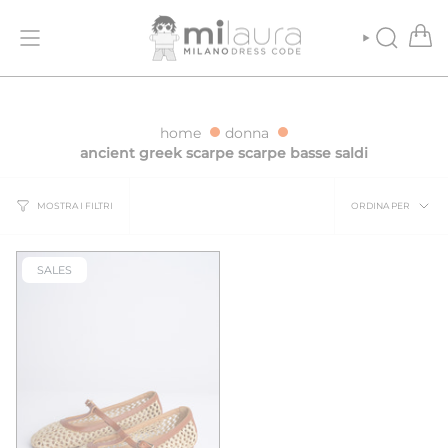
Vai
IONE GRATUITA PER ORDINI SUPERIORI A 500€
SPEDIZIONE GRATU
al
contenuto
CERCA
home
donna
ancient greek scarpe scarpe basse saldi
Ordina
ORDINA PER
MOSTRA I FILTRI
per
SALES