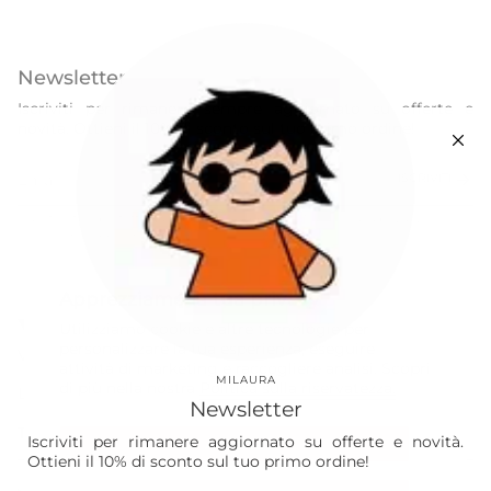
Newsletter
Iscriviti per rimanere sempre aggiornato su offerte e
novità. Ottieni il 10% di sconto sul tuo primo ordine!
ISCRIVITI
Questo sito è protetto da hCaptcha e applica le
Norme sulla privacy
e i
Termini di servizio
di hCaptcha.
Instagram
Facebook
Apprezziamo la tua privacy
Our World
Utilizziamo cookie e altre tecnologie per
personalizzare la tua esperienza, eseguire
Vision
attività di marketing e raccogliere analisi. Scopri
MILAURA
di più nella nostra
Politica sulla riservatezza.
Laura
Newsletter
The Store
Iscriviti per rimanere aggiornato su offerte e novità.
Accetta
Ottieni il 10% di sconto sul tuo primo ordine!