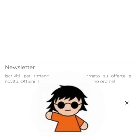
Newsletter
Iscriviti per rimanere sempre aggiornato su offerte e
novità. Ottieni il 10% di sconto sul tuo primo ordine!
ISCRIVITI
Questo sito è protetto da hCaptcha e applica le
Norme sulla privacy
e i
Termini di servizio
di hCaptcha.
Instagram
Facebook
Apprezziamo la tua privacy
Our World