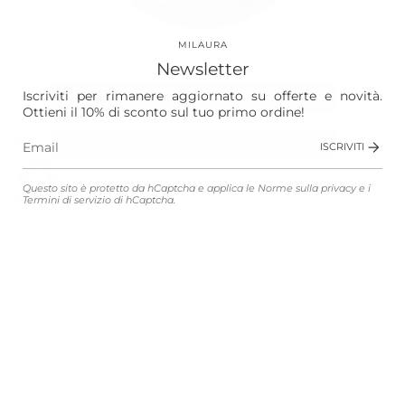
Utilizziamo cookie e altre tecnologie per
personalizzare la tua esperienza, eseguire
Vision
attività di marketing e raccogliere analisi. Scopri
MILAURA
di più nella nostra
Politica sulla riservatezza.
Laura
Newsletter
The Store
Iscriviti per rimanere aggiornato su offerte e novità.
Accetta
Ottieni il 10% di sconto sul tuo primo ordine!
Shop
Declina
ISCRIVITI
Gestisci le preferenze
Questo sito è protetto da hCaptcha e applica le
Norme sulla privacy
e i
Customer Service
Termini di servizio
di hCaptcha.
Legali
Lingua
Valuta
ITALIANO
EUR €
© MILAURA 2026
Connected with
Atelier