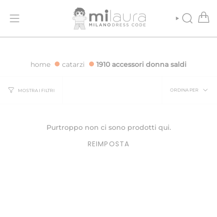
Vai
ONE GRATUITA PER ORDINI SUPERIORI A 500€
SPEDIZIONE GRATUI
al
contenuto
CERCA
home
catarzi
1910 accessori donna saldi
Ordina
ORDINA PER
MOSTRA I FILTRI
per
Purtroppo non ci sono prodotti qui.
REIMPOSTA