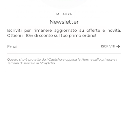
Utilizziamo cookie e altre tecnologie per
personalizzare la tua esperienza, eseguire
Vision
attività di marketing e raccogliere analisi. Scopri
MILAURA
di più nella nostra
Politica sulla riservatezza.
Laura
Newsletter
The Store
Iscriviti per rimanere aggiornato su offerte e novità.
Accetta
Ottieni il 10% di sconto sul tuo primo ordine!
Shop
Declina
ISCRIVITI
Gestisci le preferenze
Questo sito è protetto da hCaptcha e applica le
Norme sulla privacy
e i
Customer Service
Termini di servizio
di hCaptcha.
Legali
Lingua
Valuta
ITALIANO
EUR €
© MILAURA 2026
Connected with
Atelier