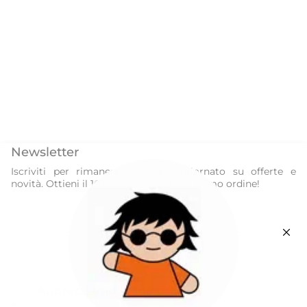
Newsletter
Iscriviti per rimanere sempre aggiornato su offerte e
novità. Ottieni il 10% di sconto sul tuo primo ordine!
ISCRIVITI
Questo sito è protetto da hCaptcha e applica le
Norme sulla privacy
e i
Termini di servizio
di hCaptcha.
Instagram
Facebook
Apprezziamo la tua privacy
Our World