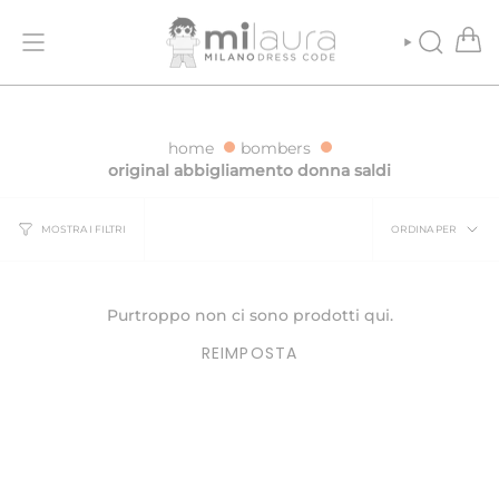
Vai
NE GRATUITA PER ORDINI SUPERIORI A 500€
SPEDIZIONE GRATUIT
al
contenuto
CERCA
home
bombers
original abbigliamento donna saldi
Ordina
ORDINA PER
MOSTRA I FILTRI
per
Purtroppo non ci sono prodotti qui.
REIMPOSTA