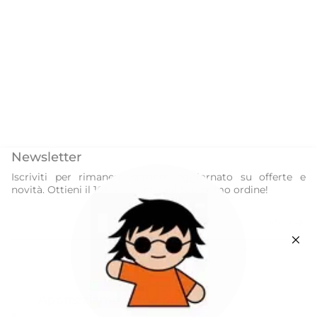
Newsletter
Iscriviti per rimanere sempre aggiornato su offerte e
novità. Ottieni il 10% di sconto sul tuo primo ordine!
ISCRIVITI
Questo sito è protetto da hCaptcha e applica le
Norme sulla privacy
e i
Termini di servizio
di hCaptcha.
Instagram
Facebook
Apprezziamo la tua privacy
Our World