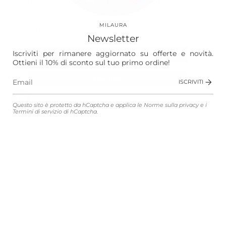
Utilizziamo cookie e altre tecnologie per
personalizzare la tua esperienza, eseguire
Vision
attività di marketing e raccogliere analisi. Scopri
MILAURA
di più nella nostra
Politica sulla riservatezza.
Laura
Newsletter
The Store
Iscriviti per rimanere aggiornato su offerte e novità.
Accetta
Ottieni il 10% di sconto sul tuo primo ordine!
Shop
Declina
ISCRIVITI
Gestisci le preferenze
Questo sito è protetto da hCaptcha e applica le
Norme sulla privacy
e i
Customer Service
Termini di servizio
di hCaptcha.
Legali
Lingua
Valuta
ITALIANO
EUR €
© MILAURA 2026
Connected with
Atelier