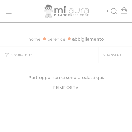
Vai
ONE GRATUITA PER ORDINI SUPERIORI A 500€
SPEDIZIONE GRATUI
al
contenuto
CERCA
home
berenice
abbigliamento
Ordina
ORDINA PER
MOSTRA I FILTRI
per
Purtroppo non ci sono prodotti qui.
REIMPOSTA