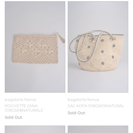
bagatelle france
bagatelle france
POCHETTE JANA
SAC KOFA 01BG609NATURAL
01BG508NATURALE
Sold Out
Sold Out