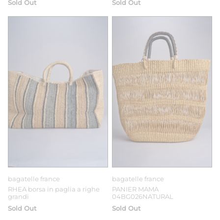
Sold Out
Sold Out
bagatelle france
bagatelle france
RHEA borsa in paglia a righe
PANIER MAMA
grandi
04BG026NATURAL
Sold Out
Sold Out