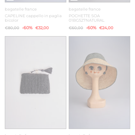
bagatelle france
bagatelle france
CAPELINE cappello in paglia
POCHETTE SOA
bicolor
01BG527NATURAL
-60%
-60%
€80,00
€32,00
€60,00
€24,00