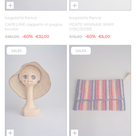
bagatelle france
bagatelle france
CAPELINE cappello in paglia
PORTE MINNAIE WAPI
bicolor
01BG550BE
-60%
-60%
€80,00
€32,00
€15,00
€6,00
SALES
SALES