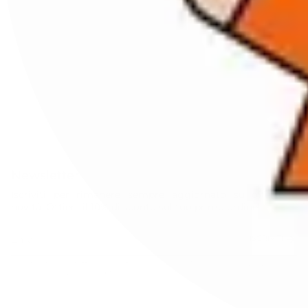
Newsletter
Iscriviti per rimanere sempre aggiornato su offerte e
novità. Ottieni il 10% di sconto sul tuo primo ordine!
ISCRIVITI
Questo sito è protetto da hCaptcha e applica le
Norme sulla privacy
e i
Termini di servizio
di hCaptcha.
Instagram
Facebook