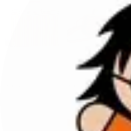
bagatelle france
bagatelle france
shopping bag medio
COSI tracolla multi
Sold Out
Sold Out
1
2