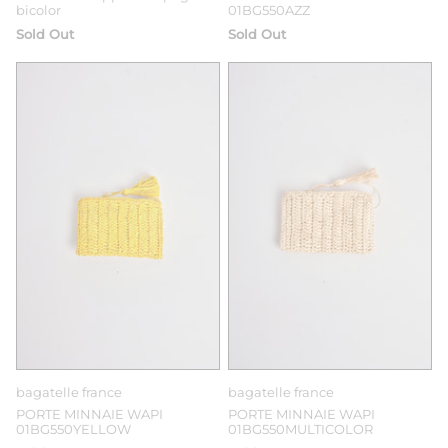
bicolor
01BG550AZZ
Sold Out
Sold Out
bagatelle france
bagatelle france
PORTE MINNAIE WAPI
PORTE MINNAIE WAPI
01BG550YELLOW
01BG550MULTICOLOR