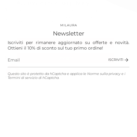
Apprezziamo la tua privacy
Our World
Utilizziamo cookie e altre tecnologie per
personalizzare la tua esperienza, eseguire
Vision
attività di marketing e raccogliere analisi. Scopri
MILAURA
di più nella nostra
Politica sulla riservatezza.
Laura
Newsletter
The Store
Iscriviti per rimanere aggiornato su offerte e novità.
Accetta
Ottieni il 10% di sconto sul tuo primo ordine!
Shop
Declina
ISCRIVITI
Gestisci le preferenze
Questo sito è protetto da hCaptcha e applica le
Norme sulla privacy
e i
Customer Service
Termini di servizio
di hCaptcha.
Legali
Lingua
Valuta
ITALIANO
EUR €
© MILAURA 2026
Connected with
Atelier