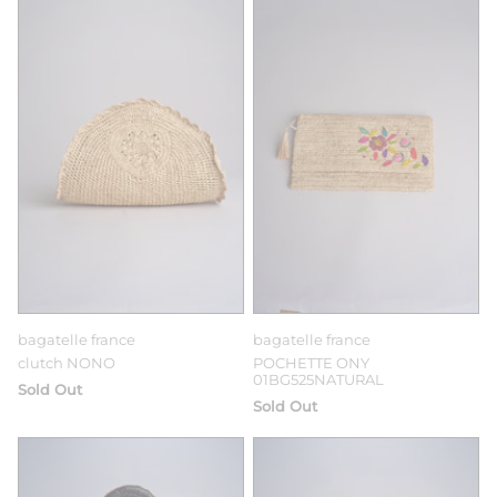
bagatelle france
bagatelle france
clutch NONO
POCHETTE ONY
01BG525NATURAL
Sold Out
Sold Out