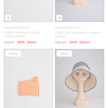
bagatelle france
bagatelle france
PORTE MINNAIE WAPI
CAPELINE cappello in paglia
01BG550PINK
bicolor
-60%
-60%
€15,00
€6,00
€80,00
€32,00
SALES
SALES