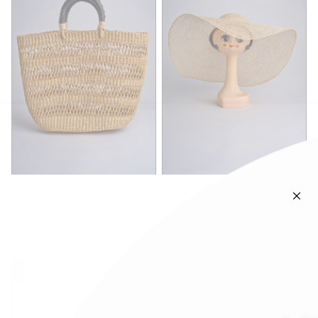
bagatelle france
bagatelle france
CABAS AISSATANATURALE
CHAPEAU MAKAI
01BG532NATURAL
Sold Out
Sold Out