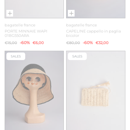
bagatelle france
bagatelle france
PORTE MINNAIE WAPI
CAPELINE cappello in paglia
01BG550ARA
bicolor
-60%
-60%
€15,00
€6,00
€80,00
€32,00
SALES
SALES