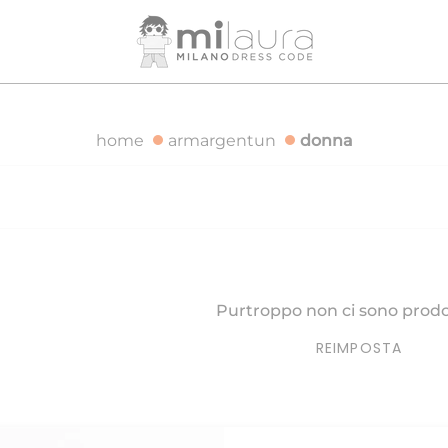
IZIONE GRATUITA PER ORDINI SUPERIORI A 500€
SPEDIZI
home
armargentun
donna
Purtroppo non ci sono prodot
REIMPOSTA