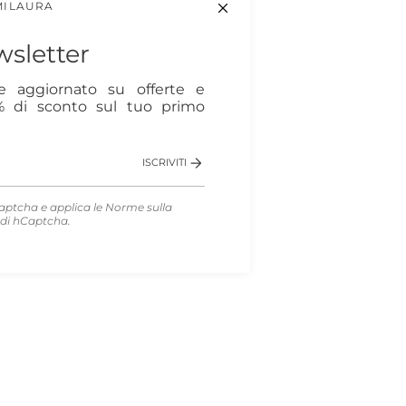
MILAURA
sletter
re aggiornato su offerte e
0% di sconto sul tuo primo
ISCRIVITI
aptcha e applica le
Norme sulla
di hCaptcha.