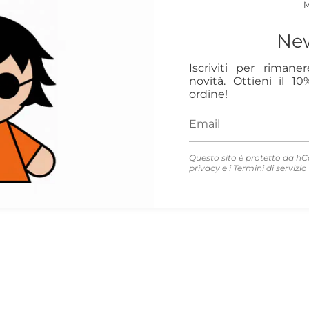
New
Iscriviti per rimane
novità. Ottieni il 1
ordine!
Questo sito è protetto da hC
privacy
e i
Termini di servizio