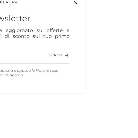
MILAURA
sletter
re aggiornato su offerte e
0% di sconto sul tuo primo
ISCRIVITI
aptcha e applica le
Norme sulla
di hCaptcha.