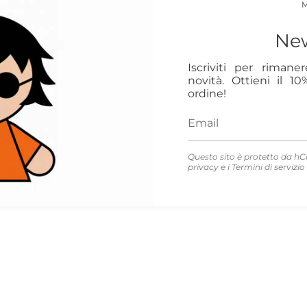
New
Iscriviti per rimane
novità. Ottieni il 1
ordine!
Questo sito è protetto da hC
privacy
e i
Termini di servizio